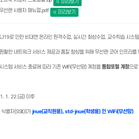
노트북 사용자 프로파일.zip
미리보기
무선랜 사용자 매뉴얼.pdf
미리보기
나19로 인한 비대면 온라인 원격수업, 실시간 화상수업, 교수학습 시스템
원활한 네트워크 서비스 제공과 품질 향상을 위해 무선랜 코어 인프라를
스템 서비스 종료에 따라 기존 WiFi(무선망) 계정을
통합포털 계정
으로
. 1. 22.(금) 이후
i 식별자(SSID)가
jnue(교직원용), std-jnue(학생용)
인 WiFi(무선망)