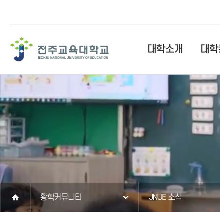
대학소개
대학
황학커뮤니티
JNUE 소식