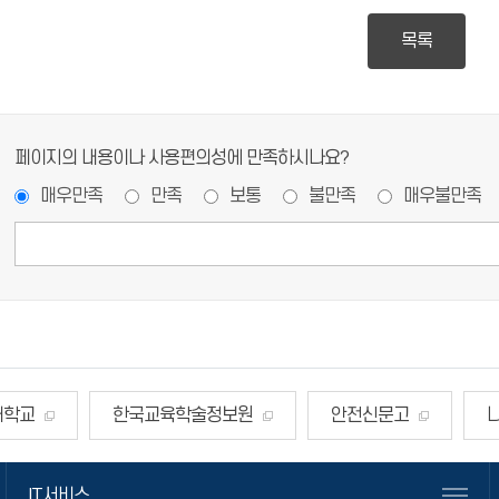
목록
페이지의 내용이나 사용편의성에 만족하시나요?
매우만족
만족
보통
불만족
매우불만족
대학교
한국교육학술정보원
안전신문고
대한민국정부포털
국방헬프콜
IT서비스