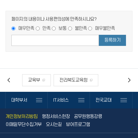
페이지의 내용이나 사용편의성에 만족하시나요?
매우만족
만족
보통
불만족
매우불만족
등록하기
교육부
전라북도교육청
전국교육대학교
대학부서
IT서비스
전국교대
한국교육학술정보원
안전신문고
개인정보처리방침
행정서비스헌장
공무원행동강령
나라사랑큰나무
이메일무단수집거부
오시는길
뷰어프로그램
대한민국공무원되기