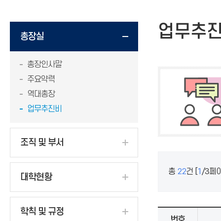
업무추
총장실
총장인사말
주요약력
역대총장
업무추진비
조직 및 부서
총
22
건 [
1
/
3
페이
대학현황
학칙 및 규정
번호