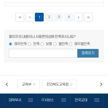
전주교육대학교 교육대학원 강의평가규정
(2022.09.28. 제정)
2
3
4
1
전주교육대학교 학사운영규정(2022.6.20.
일부개정)
페이지의 내용이나 사용편의성에 만족하시나요?
매우만족
만족
보통
불만족
매우불만족
전주교육대학교 실험실습기자재선정위원회
등록하기
규정(2022.6.20. 일부개정)
전주교육대학교 교육대학원 장학금지급규정
(2022.05.17. 일부개정)
교육부
전라북도교육청
전주교육대학교 교육대학원 학위수여규정
전국교육대학교
(2022.05.17. 일부개정)
대학부서
IT서비스
전국교대
한국교육학술정보원
안전신문고