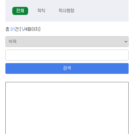
전체
학칙
학사행정
총
31
건 [
1
/
4
페이지]
검색