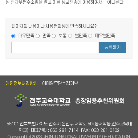
된 전자우편주소임을 알고 이를 정보전송에 이용하여서는 아니된다.
페이지의 내용이나 사용편의성에 만족하시나요?
매우만족
만족
보통
불만족
매우불만족
등록하기
개인정보처리방침
이메일무단수집거부
55101 전북특별자치도 전주시 완산구 서학로 50 (동서학동,전주교육대
학교)
대표전화 : 063-281-7114
FAX : 063-281-0102
Copyright (c) 2023 JEONJU NATIONAL UNIVERSITY OF EDUCATION.