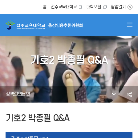
홈
전주교육대학교
대학포털
팝업열기
기호2 박종필 Q&A
정책질의답변
기호2 박종필 Q&A