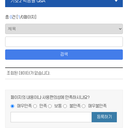
기호2 박종필 Q&A
총
0
건 [
1
/
0
페이지]
검색
조회된 데이터가 없습니다.
페이지의 내용이나 사용편의성에 만족하시나요?
매우만족
만족
보통
불만족
매우불만족
등록하기