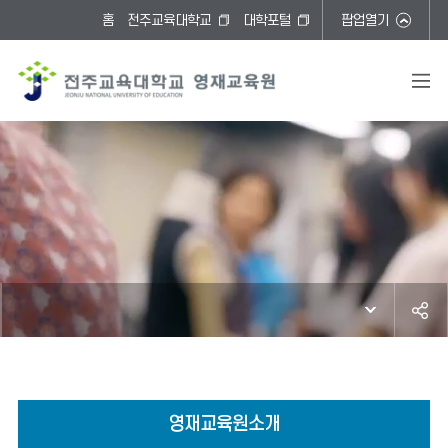
홈
전주교육대학교
대학포털
팝업열기
영재교육원소개