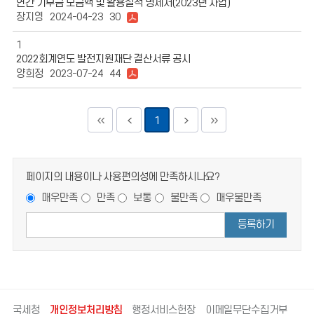
연간 기부금 모금액 및 활용실적 명세서(2023년 사업)
장지영
2024-04-23
30
1
2022회계연도 발전지원재단 결산서류 공시
양희정
2023-07-24
44
1
페이지의 내용이나 사용편의성에 만족하시나요?
매우만족
만족
보통
불만족
매우불만족
등록하기
국세청
개인정보처리방침
행정서비스헌장
이메일무단수집거부