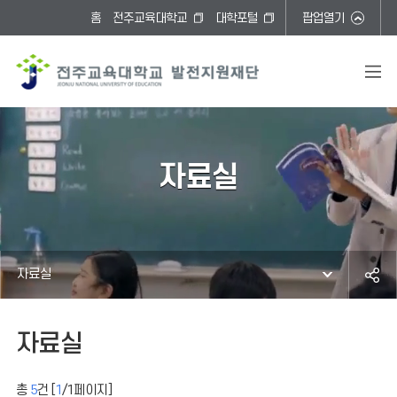
홈
전주교육대학교
대학포털
팝업열기
자료실
자료실
자료실
총
5
건 [
1
/
1
페이지]