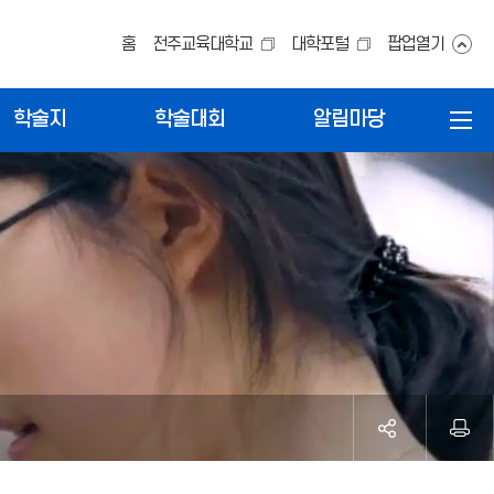
홈
전주교육대학교
대학포털
팝업열기
학술지
학술대회
알림마당