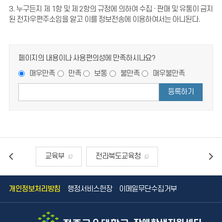
3. 누구든지 제 1항 및 제 2항의 규정에 의하여 수집 · 판매 및 유통이 금지
된 전자우편주소임을 알고 이를 정보전송에 이용하여서는 아니된다.
페이지의 내용이나 사용편의성에 만족하시나요?
매우만족
만족
보통
불만족
매우불만족
등록하기
교육부
전라북도교육청
국방헬프콜
대한민국공무원되기
개인정보처리방침
행정서비스헌장
이메일무단수집거부
안전신문고
나라사랑큰나무
국민건강보험공단