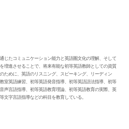
通じたコミュニケーション能力と英語圏文化の理解、そして
を増進させることで、将来有能な初等英語教師としての資質
のために、英語のリスニング、スピーキング、リーディン
教室英語練習、初等英語発音指導、初等英語語法指導、初等
音声言語指導、初等英語教育理論、初等英語教育の実際、英
等文字言語指導などの科目を教育している。