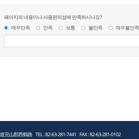
페이지의 내용이나 사용편의성에 만족하시나요?
매우만족
만족
보통
불만족
매우불만족
羅北道完山郡西鶴路
TEL : 82-63-281-7441
FAX : 82-63-281-0102