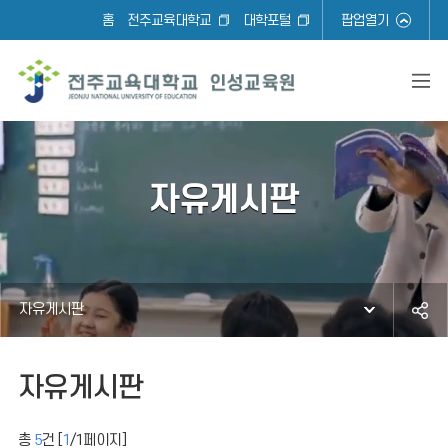
홈
전주교육대학교
대학포털
팝업열기
자유게시판
자유게시판
자유게시판
총
5
건 [
1
/
1
페이지]