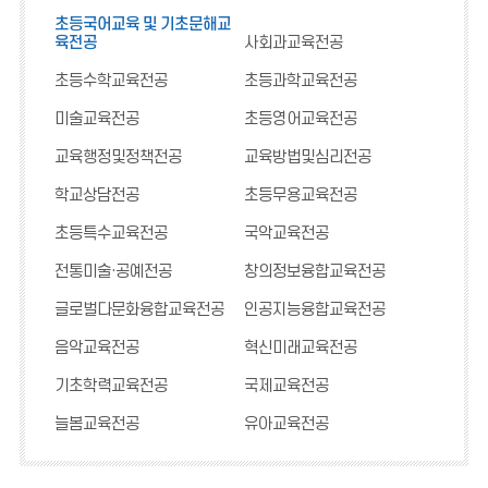
초등국어교육 및 기초문해교
육전공
사회과교육전공
초등수학교육전공
초등과학교육전공
미술교육전공
초등영어교육전공
교육행정및정책전공
교육방법및심리전공
학교상담전공
초등무용교육전공
초등특수교육전공
국악교육전공
전통미술·공예전공
창의정보융합교육전공
글로벌다문화융합교육전공
인공지능융합교육전공
음악교육전공
혁신미래교육전공
기초학력교육전공
국제교육전공
늘봄교육전공
유아교육전공