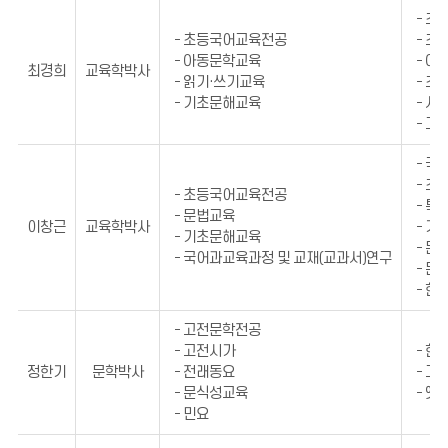
- 
- 초등국어교육전공
- 
- 아동문학교육
- 
최경희
교육학박사
- 읽기·쓰기교육
- 
- 기초문해교육
- 시
- 그
- 국
- 
- 초등국어교육전공
- 
- 문법교육
이창근
교육학박사
- 
- 기초문해교육
- 
- 국어과교육과정 및 교재(교과서)연구
- 
- 한
- 고전문학전공
- 고전시가
- 
정한기
문학박사
- 전래동요
- 
- 문식성교육
- 옛
- 민요