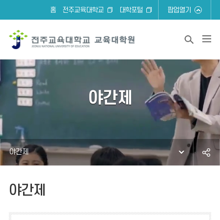
홈
전주교육대학교
대학포털
팝업열기
야간제
야간제
야간제