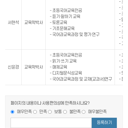
- 
- 
- 초등국어교육전공
- 
- 듣기·말하기 교육
- 
서현석
교육학박사
- 토론교육
- 
- 기초문해교육
- 
- 국어과교육과정 및 평가 연구
- 
- 
- 초등국어교육전공
- 
- 읽기·쓰기 교육
- 
신윤경
교육학박사
- 매체교육
- 
- 디지털문식성교육
- 도
- 국어과교육과정 및 교재(교과서)연구
- 문
페이지의 내용이나 사용편의성에 만족하시나요?
매우만족
만족
보통
불만족
매우불만족
등록하기