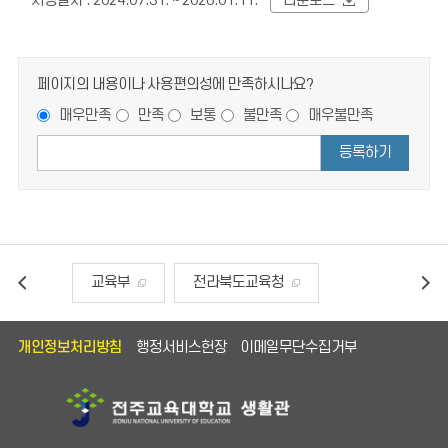
시행일자 : 2024.07.31. ~ 2026.01.11.
다운로드
페이지의 내용이나 사용편의성에 만족하시나요?
매우만족
만족
보통
불만족
매우불만족
등록하기
교육부
전라북도교육청
국방헬프콜
대한민국공무원되기
개인정보처리방침
행정서비스헌장
이메일무단수집거부
안전신문고
나라사랑큰나무
국민건강보험공단
한국교직원공제회