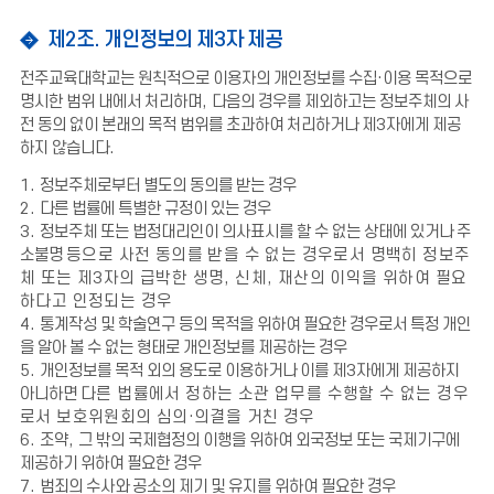
제2조. 개인정보의 제3자 제공
전주교육대학교는 원칙적으로 이용자의 개인정보를 수집
·
이용 목적으로
명시한 범위 내에서 처리하며
,
다음의 경우를 제외하고는 정보주체의 사
전 동의 없이 본래의 목적 범위를 초과하여 처리하거나 제
3
자에게 제공
하지 않습니다
.
1.
정보주체로부터 별도의 동의를 받는 경우
2.
다른 법률에 특별한 규정이 있는 경우
3.
정보주체 또는 법정대리인이 의사표시를 할 수 없는 상태에 있거나 주
소불명
등으로 사전 동의를 받을 수 없는 경우로서 명백히 정보주
체 또는 제
3
자의 급박한 생명
,
신체
,
재산의 이익을 위하여 필요
하다고 인정되는 경우
4.
통계작성 및 학술연구 등의 목적을 위하여 필요한 경우로서 특정 개인
을 알아 볼 수 없는 형태로 개인정보를 제공하는 경우
5.
개인정보를 목적 외의 용도로 이용하거나 이를 제
3
자에게 제공하지
아니하면
다른 법률에서 정하는 소관 업무를 수행할 수 없는 경우
로서 보호위원회의 심의
·
의결을 거친 경우
6.
조약
,
그 밖의 국제협정의 이행을 위하여 외국정보 또는 국제기구에
제공하기 위하여 필요한 경우
7.
범죄의 수사와 공소의 제기 및 유지를 위하여 필요한 경우