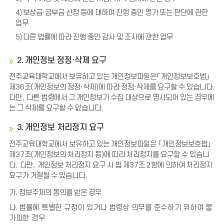
4)
보상금
·
급부금 산정 등에 대하여 진행 중인 평가 또는 판단에 관한
업무
5)
다른 법률에 따라 진행 중인 감사 및 조사에 관한 업무
2. 개인정보 정정·삭제 요구
전주교육대학교에서 보유하고 있는 개인정보파일은
「
개인정보보호법
」
제
36
조
(
개인정보의 정정
·
삭제
)
에 따라 정정
·
삭제를 요구할 수 있습니다
.
다만
,
다른 법령에서 그 개인정보가 수집 대상으로 명시되어 있는 경우에
는 그 삭제를 요구할 수 없습니다
.
3. 개인정보 처리정지 요구
전주교육대학교에서 보유하고 있는 개인정보파일은
「
개인정보보호법
」
제
37
조
(
개인정보의 처리정지 등
)
에 따라 처리정지를 요구할 수 있습니
다
.
다만
,
개인정보 처리정지 요구 시 법 제
37
조
2
항에 의하여 처리정지
요구가 거절될 수 있습니다
.
가. 정보주체의 동의를 받은 경우
나.
법률에 특별한 규정이 있거나 법령상 의무를 준수하기 위하여 불
가피한 경우