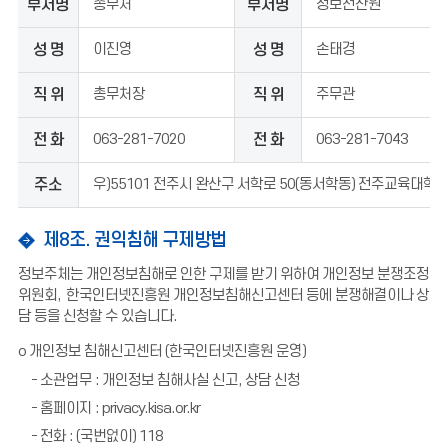
부서명
총무처
부서명
정보전산원
성 명
이진영
성 명
손태경
직 위
총무처장
직 위
주무관
전 화
063-281-7020
전 화
063-281-7043
주소
우)55101 전주시 완산구 서학로 50(동서학동) 전주교육대학
제8조. 권익침해 구제방법
정보주체는 개인정보침해로 인한 구제를 받기 위하여 개인정보 분쟁조정
위원회
,
한국인터넷진흥원 개인정보침해신고센터 등에 분쟁해결이나 상
담 등을 신청할 수 있습니다
.
o 개인정보 침해신고센터 (한국인터넷진흥원 운영)
- 소관업무 : 개인정보 침해사실 신고, 상담 신청
- 홈페이지 : privacy.kisa.or.kr
- 전화 : (국번없이) 118