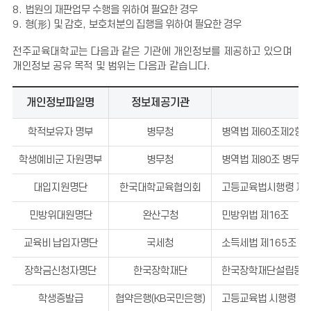
8.
법원의 재판업무 수행을 위하여 필요한 경우
9.
형
(
形
)
및 감호
,
보호처분의 집행을 위하여 필요한 경우
전주교육대학교는 다음과 같은 기관에 개인정보를 제공하고 있으며
개인정보 공유 목적 및 범위는 다음과 같습니다.
개인정보파일명
정보제공기관
학적보유자 명부
병무청
병역법 제60조제2항 및
학생예비군 자원명부
병무청
병역법 제80조 병무행
대입지원명단
한국대학교육협의회
고등교육법시행령 제
4
민방위대원명단
완산구청
민방위법 제16조
교육비 납입자명단
국세청
소득세법 제
165
조 및
장학금신청자명단
한국장학재단
한국장학재단설립등에 
학생증발급
협약은행(KB국민은행)
고등교육법 시행령 제