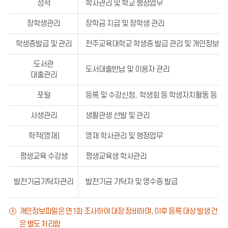
성적
학사관리 및 학교 행정업무
장학생관리
장학금 지급 및 장학생 관리
학생증발급 및 관리
전주교육대학교 학생증 발급 관리 및 개인정보 제
도서관
도서대출반납 및 이용자 관리
대출관리
포털
등록 및 수강신청
,
학생회 등 학생자치활동 등 안
사생관리
생활관생 선발 및 관리
학적(영재)
영재 학사관리 및 행정업무
평생교육 수강생
평생교육생 학사관리
발전기금기탁자관리
발전기금 기탁자 및 영수증 발급
개인정보파일은 연
1
회 조사하여 대장 정비하며
,
이후 등록 대상 발생 건
은 별도 처리함