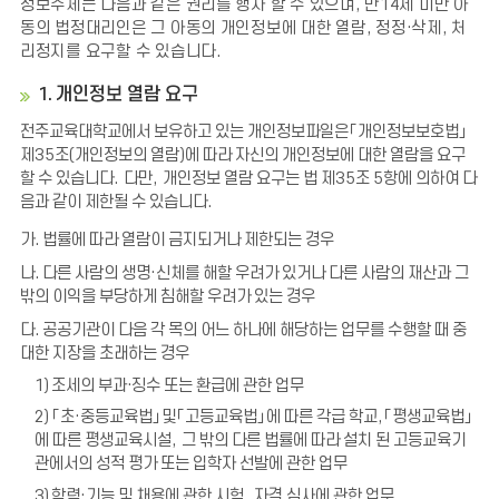
정보주체는 다음과 같은 권리를 행사 할 수 있으며
,
만
14
세 미만 아
동의 법정대리인은 그 아동의 개인정보에 대한 열람
,
정정
·
삭제
,
처
리정지를 요구할 수 있습니다.
1. 개인정보 열람 요구
전주교육대학교에서 보유하고 있는 개인정보파일은
「
개인정보보호법
」
제
35
조
(
개인정보의 열람
)
에 따라 자신의 개인정보에 대한 열람을 요구
할 수 있습니다
.
다만
,
개인정보 열람 요구는 법 제
35
조
5
항에 의하여 다
음과 같이 제한될 수 있습니다
.
가. 법률에 따라 열람이 금지되거나 제한되는 경우
나.
다른 사람의 생명
·
신체를 해할 우려가 있거나 다른 사람의 재산과 그
밖의 이익을 부당하게 침해할 우려가 있는 경우
다.
공공기관이 다음 각 목의 어느 하나에 해당하는 업무를 수행할 때 중
대한 지장을 초래하는 경우
1) 조세의 부과·징수 또는 환급에 관한 업무
2)
「
초
·
중등교육법
」
및
「
고등교육법
」
에 따른 각급 학교
,
「
평생교육법
」
에 따른 평생교육시설
,
그 밖의 다른 법률에 따라 설치 된 고등교육기
관에서의 성적 평가 또는 입학자 선발에 관한 업무
3)
학력
·
기능 및 채용에 관한 시험
,
자격 심사에 관한 업무